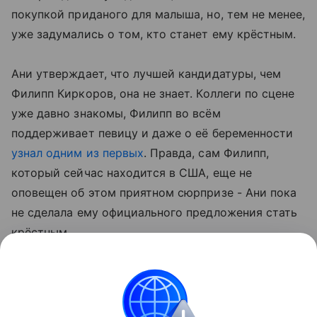
покупкой приданого для малыша, но, тем не менее,
уже задумались о том, кто станет ему крёстным.
Ани утверждает, что лучшей кандидатуры, чем
Филипп Киркоров, она не знает. Коллеги по сцене
уже давно знакомы, Филипп во всём
поддерживает певицу и даже о её беременности
узнал одним из первых
. Правда, сам Филипп,
который сейчас находится в США, еще не
оповещен об этом приятном сюрпризе - Ани пока
не сделала ему официального предложения стать
крёстным.
Также Ани рассказала журналистам, что уже в
марте планирует отказаться от концертной
деятельности и уйти в декрет, чтобы