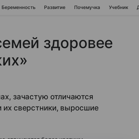
Беременность
Развитие
Почемучка
Учебник
семей здоровее
ких»
ах, зачастую отличаются
и их сверстники, выросшие