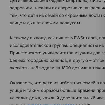
Дети, выросшие в бедных кварталах, зачас
здоровьем, нежели их сверстники, выросшие
тем, что дети из семей со скромным доста
улице и дышат свежим воздухом.
К такому выводу, как пишет NEWSru.com, п
исследовательской группы. Специалисты из 
Принстонского университетов изучили две гр
бедных городских районов, в другую – отпр
эксперты наблюдали за 1800 детьми в течени
Оказалось, что дети из небогатых семей в в
улице и таким образом больше времени пров
не сидит дома, каждый дополнительный час