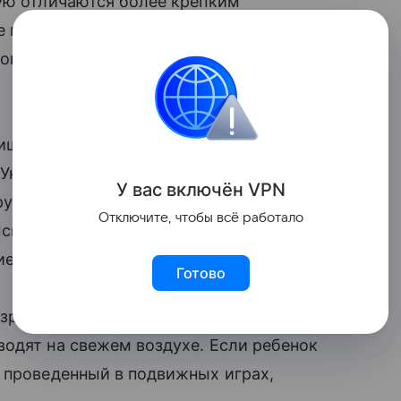
тую отличаются более крепким
 в состоятельных семьях. Это связано с
тком основную часть времени проводят на
ришли ученые из международной
Университета Райса, Колумбийского и
У вас включ
ён
V
P
N
уппы детей. В одну входили дети из
Отключите, чтобы всё работало
ыски состоятельных семей. Всего
е двух лет.
Готово
озрасте от 5 лет на 13% больше играют на
одят на свежем воздухе. Если ребенок
, проведенный в подвижных играх,