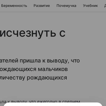
Беременность
Развитие
Почемучка
Учебник
исчезнуть с
телей пришла к выводу, что
 рождающихся мальчиков
оличеству рождающихся
ла к выводу, что ежегодно в среднем