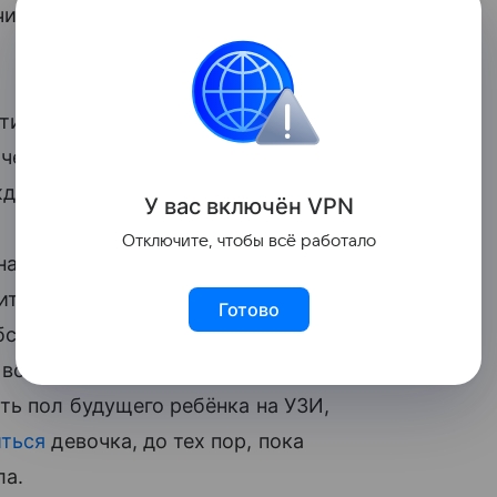
ивается по отношению к количеству
атистики,
на 100 девочек рождается 105
, через 20 лет это соотношение может
ждаемости мальчиков.
У вас включ
ён
V
P
N
Отключите, чтобы всё работало
 например в Индии, Южной Корее и, в
читается более радостным событием, чем
Готово
ствует и лозунг китайского
, вследствие чего многие женщины,
ь пол будущего ребёнка на УЗИ,
ться
девочка, до тех пор, пока
ла.