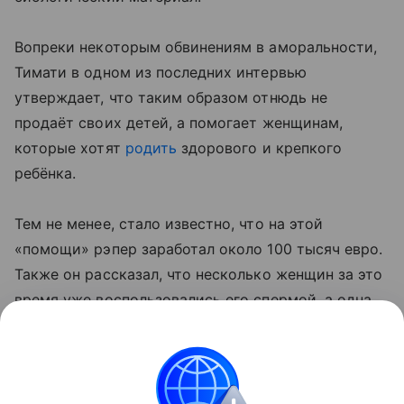
Вопреки некоторым обвинениям в аморальности,
Тимати в одном из последних интервью
утверждает, что таким образом отнюдь не
продаёт своих детей, а помогает женщинам,
которые хотят
родить
здорового и крепкого
ребёнка.
Тем не менее, стало известно, что на этой
«помощи» рэпер заработал около 100 тысяч евро.
Также он рассказал, что несколько женщин за это
время уже воспользовались его спермой, а одна
из них даже успела родить.
По контракту Тимати не может сообщить
подробности, однако имеет право встречаться со