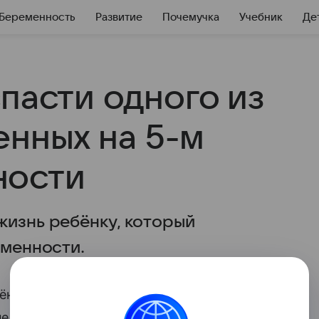
Беременность
Развитие
Почемучка
Учебник
Де
пасти одного из
енных на 5-м
ности
жизнь ребёнку, который
еменности.
̈нку, который
родился
всего на 21-й
 недоношенные дети
до 32 недели