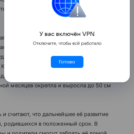
етей, недоношенных до 22 недель обычно
У вас включ
ён
V
P
N
 западе Германии женщина родила двух
Отключите, чтобы всё работало
иана. Младенцы были сразу же помещены
дование отвечало за подачу в их
Готово
 К сожалению, Килиан умер через
родившаяся весом всего 450 грамм и
ной месяцев окрепла и выросла до 50 см
 и считают, что дальнейшее её развитие
й, родившихся в положенный срок. В
 и родители смогут забрать её домой.