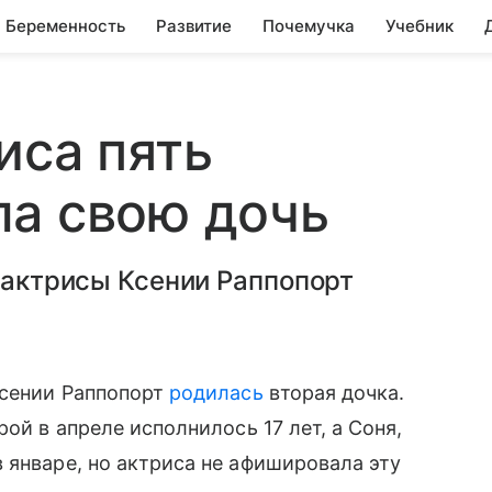
Беременность
Развитие
Почемучка
Учебник
иса пять
ла свою дочь
й актрисы Ксении Раппопорт
 Ксении Раппопорт
родилась
вторая дочка.
ой в апреле исполнилось 17 лет, а Соня,
в январе, но актриса не афишировала эту