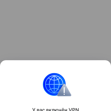
«Только в Чите насчитывается более 1,5 тысячи
детей-инвалидов, всего по краю — 4,77 тысячи. В
жилье нуждаются и более 1,5 тысячи участников
подпрограммы “Обеспечение жильем молодых
семей” федеральной программы “Жилище”», —
отметил представитель правительства.
У вас включ
ён
V
P
N