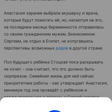
Анастасия заранее выбрала акушерку и врача,
которые будут помогать ей, но, несмотря на это,
на последнем месяце беременности отправилась
со своим гражданским мужем, бизнесменом
Сергеем, на отдых в Египет, не испугавшись
перспективы возможных
родов
в другой стране.
Пол будущего ребёнка Стоцкая пока раскрывать
не хочет - она считает, что это должно быть
сюрпризом. Семейная жизнь для неё сейчас
приоритетнее работы - как утверждает Анастасия,
минимум год она проведёт с ребёнком и
задумывается уже о втором, а Сергей недавно
сделал ей предложение официально оформить
отношения.