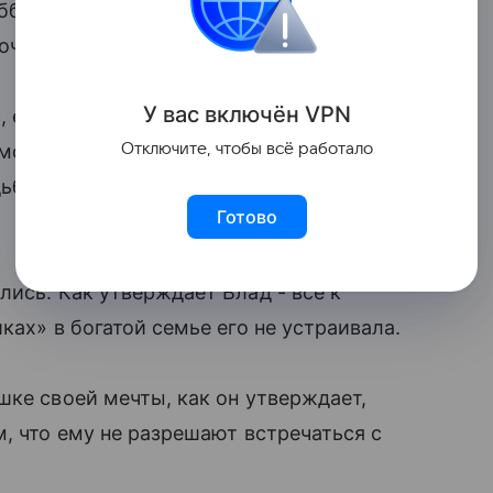
би. Причиной этого, как считают, стал
 дочерью миллионера.
У вас включ
ён
V
P
N
с, еще в те времена в многочисленных
Отключите, чтобы всё работало
мства этой паре «ничего хорошего в
дьбы перестал общаться со своим
Готово
ись. Как утверждает Влад - всё к
ах» в богатой семье его не устраивала.
шке своей мечты, как он утверждает,
, что ему не разрешают встречаться с