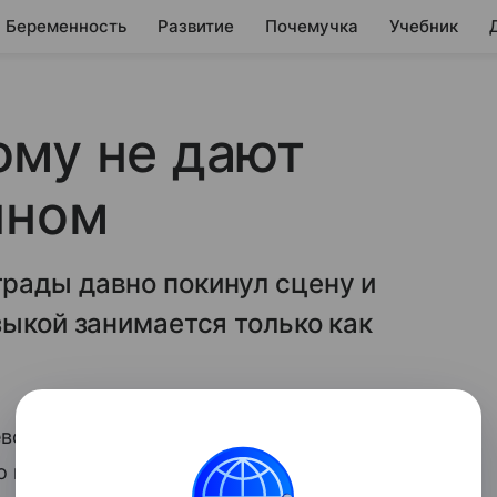
Беременность
Развитие
Почемучка
Учебник
ому не дают
ыном
рады давно покинул сцену и
зыкой занимается только как
вского сейчас уже мало кто вспомнит:
 покинул сцену и ушёл в ресторанный