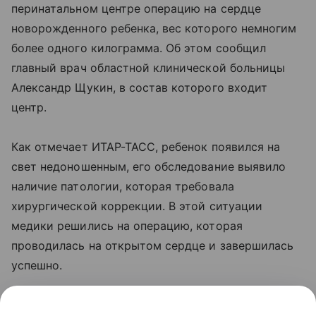
перинатальном центре операцию на сердце
новорожденного ребенка, вес которого немногим
более одного килограмма. Об этом сообщил
главный врач областной клинической больницы
Александр Щукин, в состав которого входит
центр.
Как отмечает ИТАР-ТАСС, ребенок появился на
свет недоношенным, его обследование выявило
наличие патологии, которая требовала
хирургической коррекции. В этой ситуации
медики решились на операцию, которая
проводилась на открытом сердце и завершилась
успешно.
Перинатальный центр, в котором можно