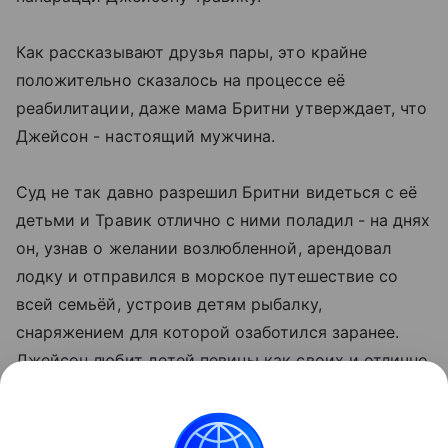
Как рассказывают друзья пары, это крайне
положительно сказалось на процессе её
реабилитации, даже мама Бритни утверждает, что
Джейсон - настоящий мужчина.
Суд не так давно разрешил Бритни видеться с её
детьми и Травик отлично с ними поладил - на днях
он, узнав о желании возлюбленной, арендовал
лодку и отправился в морское путешествие со
всей семьёй, устроив детям рыбалку,
снаряжением для которой озаботился заранее.
Джейсон любит детей певицы как своих и отлично
с ними ладит.
Бритни чувствует себя счастливой и, по её