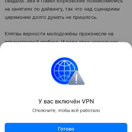
свадьба. Эва и Павел Борковские познакомились
на занятиях по дайвингу, так что над сценарием
церемонии долго думать не пришлось.
Клятвы верности молодожёны произнесли на
пятиметровой глубине. И ради этих нескольких
минут пара решила одеть в гидрокостюмы
священника и 275 гостей.
Это новый рекорд Гиннесса. Предыдущий —
поставила пара из Италии. Вместе с ними свадьбу
под водой справлял 261 человек.
У вас включ
ён
V
P
N
Поделиться
Отключите, чтобы всё работало
Готово