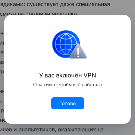
медиками: существует даже специальная
 смеха на организм человека.
ие американские учёные ещё в 70-х
мимо положительного воздействия на
 тем самым укрепляя мышцы груди, плеч
резко увеличивая поступление кислорода
тет.
У вас включ
ён
V
P
N
Отключите, чтобы всё работало
лнительное исследование с участием
ь выполнить некоторые тесты на
Готово
ра комедий. Как оказалось, в процессе
ьного выхода воздуха из лёгких, в
инов и анальгетиков, оказывающих на