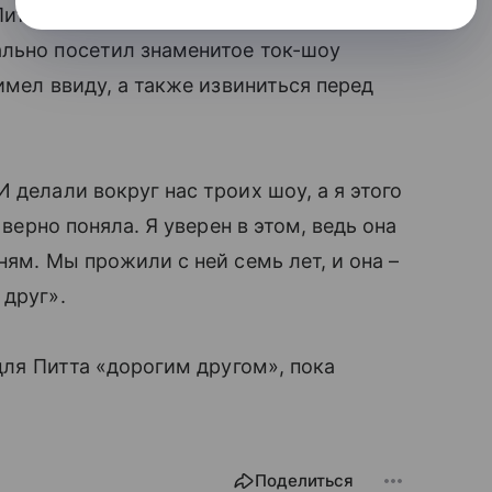
 Питт отважился вслух заговорить о
ально посетил знаменитое ток-шоу
 имел ввиду, а также извиниться перед
 делали вокруг нас троих шоу, а я этого
 верно поняла. Я уверен в этом, ведь она
ням. Мы прожили с ней семь лет, и она –
 друг».
 для Питта «дорогим другом», пока
Поделиться