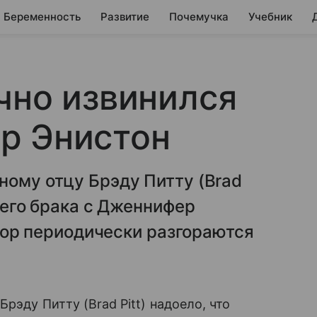
Беременность
Развитие
Почемучка
Учебник
чно извинился
р Энистон
ному отцу Брэду Питту (Brad
вшего брака с Дженнифер
х пор периодически разгораются
рэду Питту (Brad Pitt) надоело, что