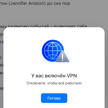
н (Jennifer Aniston) до сих пор
ому развитию событий – позволяет себе
 уверяет прессу, что бывшая
тва.
о треугольника Голливуда достигла
емейные отношения с Энистон «пустыми»,
желиной Джоли (Angelina Jolie).
У вас включ
ён
V
P
N
Отключите, чтобы всё работало
ер ему было «очень скучно, тогда как
Готово