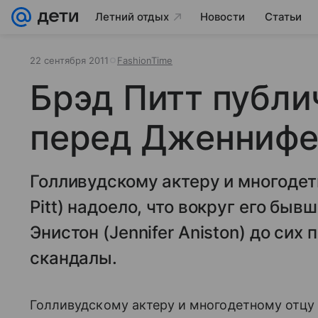
Летний отдых
Новости
Статьи
22 сентября 2011
FashionTime
Брэд Питт публи
перед Дженнифе
Голливудскому актеру и многодет
Pitt) надоело, что вокруг его бы
Энистон (Jennifer Aniston) до си
скандалы.
Голливудскому актеру и многодетному отцу Б