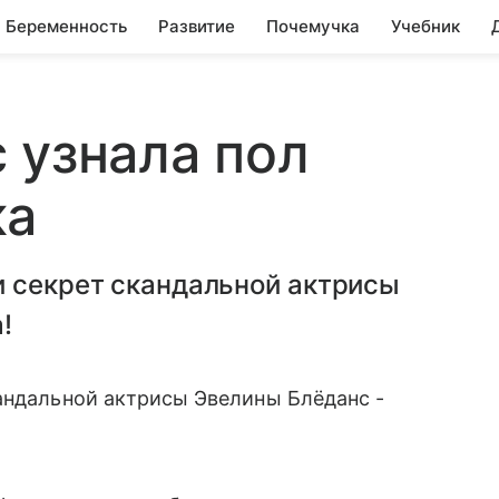
Беременность
Развитие
Почемучка
Учебник
 узнала пол
ка
и секрет скандальной актрисы
!
ндальной актрисы Эвелины Блёданс -