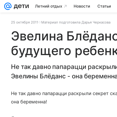
Летний отдых
Новости
Статьи
25 октября 2011
Материал подготовила Дарья Черкасова
Эвелина Блёданс
будущего ребен
Не так давно папарацци раскрыл
Эвелины Блёданс - она беременна
Не так давно папарацци раскрыли секрет ска
она беременна!