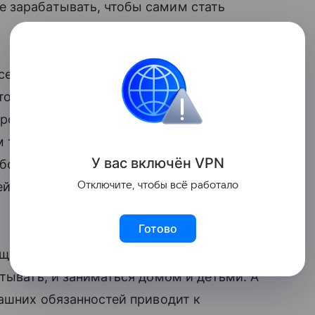
 зарабатывать, чтобы самим стать
ейчас могут заработать больше, чем
торые прерывали стаж, чтобы сидеть с
продолжали работать. Поэтому зачастую
ом треть женщин-добытчиц чувствуют
У вас включ
ён
V
P
N
боту вместо того, чтобы оставаться с
Отключите, чтобы всё работало
й то, что у них есть возможность
Готово
щина жалуется, что ей приходится
атывать, и заниматься домом и детьми. А
ашних обязанностей приводит к