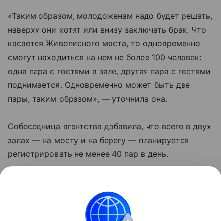
«Таким образом, молодоженам надо будет решать,
наверху они хотят или внизу заключать брак. Что
касается Живописного моста, то одновременно
смогут находиться на нем не более 100 человек:
одна пара с гостями в зале, другая пара с гостями
поднимается. Одновременно может быть две
пары, таким образом», — уточнила она.
Собеседница агентства добавила, что всего в двух
залах — на мосту и на берегу — планируется
регистрировать не менее 40 пар в день.
Ушакова пояснила, что Живописный мост — это
городское здание, которое находится в
эксплуатации и в собственности у «Гормоста», а