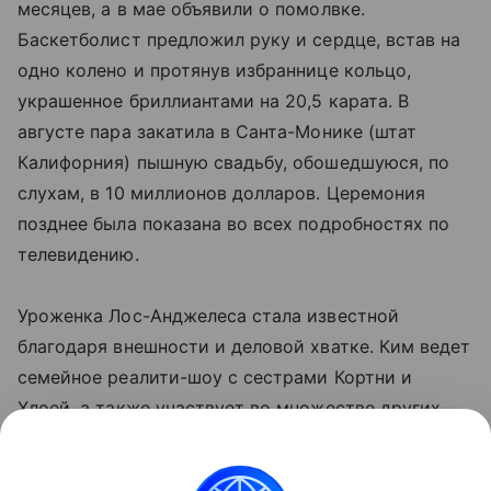
месяцев, а в мае объявили о помолвке.
Баскетболист предложил руку и сердце, встав на
одно колено и протянув избраннице кольцо,
украшенное бриллиантами на 20,5 карата. В
августе пара закатила в Санта-Монике (штат
Калифорния) пышную свадьбу, обошедшуюся, по
слухам, в 10 миллионов долларов. Церемония
позднее была показана во всех подробностях по
телевидению.
Уроженка Лос-Анджелеса стала известной
благодаря внешности и деловой хватке. Ким ведет
семейное реалити-шоу с сестрами Кортни и
Хлоей, а также участвует во множестве других
телепередач. Сестры недавно эпатировали
американскую публику, раскритиковав стиль