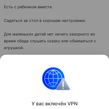
Есть с ребенком вместе.
Садиться за стол в хорошем настроении.
Для маленьких детей нет ничего зазорного во
время обеда слушать сказку или обниматься с
игрушкой.
Ребят постарше привлекайте к приготовлению
пищи, чтобы им было интересно попробовать
результаты своего труда.
И не забывайте красиво оформлять содержимое
тарелки.
У вас включ
ён
V
P
N