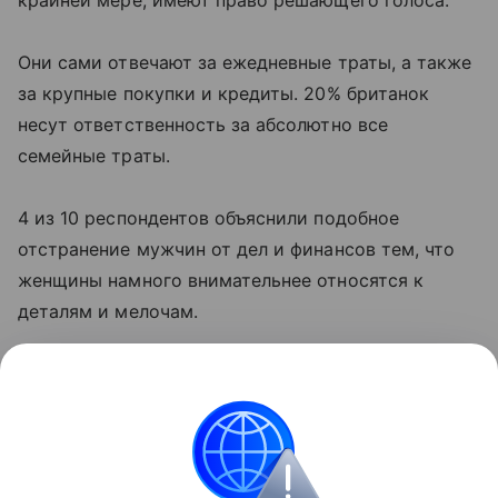
крайней мере, имеют право решающего голоса.
Они сами отвечают за ежедневные траты, а также
за крупные покупки и кредиты. 20% британок
несут ответственность за абсолютно все
семейные траты.
4 из 10 респондентов объяснили подобное
отстранение мужчин от дел и финансов тем, что
женщины намного внимательнее относятся к
деталям и мелочам.
Подобная тенденция наметилась только в
последнее время. Еще поколение назад ситуация
была совсем другая - около трети опрошенных
совершенно не распоряжались семейными