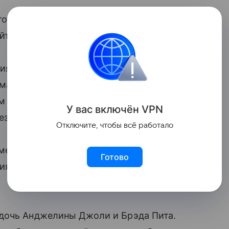
стоты упоминания его имени и фотографии
тах, в блогах, социальных сетях и т.п.
влиятельным малышом была названа
ома Круза. Папарацци преследуют
 позировать. Известна она своей
У вас включ
ён
V
P
N
зда крутит родителями, как хочет.
Отключите, чтобы всё работало
месячная дочь Дэвида и Виктории
Готово
я, и мама с первых дней приучает ее к
 дочь Анджелины Джоли и Брэда Пита.