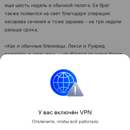
еще шесть недель в обычной палате. Ее брат
также появился на свет благодаря операции
кесарева сечения и тоже заранее - на три недели
раньше срока.
«Как и обычные близнецы, Лекси и Руарид
родились в один день, - улыбается их мама Хэзел.
- Вот только с разницей в два года, которая
удивляет всех моих знакомых. Да и наши врачи,
которые занимались лечением моего бесплодия,
говорят, что на их памяти не случалось ничего
подобного. Может, это вообще единственный
случай во всей истории».
У вас включ
ён
V
P
N
Поделиться
Отключите, чтобы всё работало