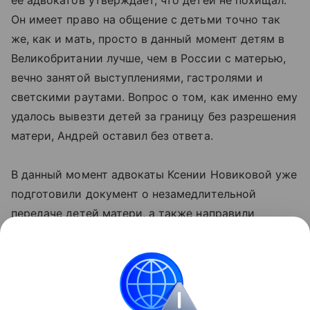
ее адвокатов утверждает, что детей не похищал.
Он имеет право на общение с детьми точно так
же, как и мать, просто в данный момент детям в
Великобритании лучше, чем в России с матерью,
вечно занятой выступлениями, гастролями и
светскими раутами. Вопрос о том, как именно ему
удалось вывезти детей за границу без разрешения
матери, Андрей оставил без ответа.
В данный момент адвокаты Ксении Новиковой уже
подготовили документ о незамедлительной
передаче детей матери, а также направили
документы о похищении детей в прокуратуру.
Ксения рассчитывает, что широкая огласка
позволит быстрее решить ее проблему и поможет
вернуть детей как можно скорее.