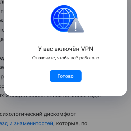
ели исследование среди молодых мам,
и полгода назад. Целью исследования
же форму, в которой находились до
лось, что
на возвращение в предродовую
ель.
У вас включ
ён
V
P
N
недель после родов большинство
Отключите, чтобы всё работало
великолепно себя чувствуют. Их
Готово
я различной природы, многие женщины
форта. Симптомы физиологического и
х женщин сохранялись не менее года!
психологический дискомфорт
зд и знаменитостей
, которые, по