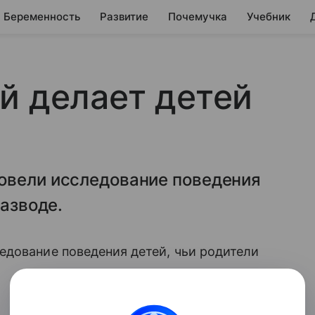
Беременность
Развитие
Почемучка
Учебник
й делает детей
овели исследование поведения
разводе.
едование поведения детей, чьи родители