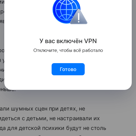
и, у которых родители живут в браке, у
уровень тревожности и агрессии. Больше
роявляется по отношению к сверстникам,
У вас включ
ён
V
P
N
одителей, тем сильнее проявлялись
Отключите, чтобы всё работало
у их детей. Психологи утверждают, что
Готово
внимания и понимания к детским
ителей, то вероятность возникновения
еньше.
али шумных сцен при детях, не
деться с детьми, не настраивали их
да для детской психики будут не столь