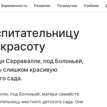
Беременность
Развитие
Почемучка
Учебник
спитательницу
 красоту
ди Серравалле, под Болоньей,
ь слишком красивую
го сада.
ле, под Болоньей, матери семейств
тельницу местного детского сада. Они