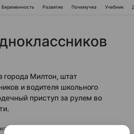
Беременность
Развитие
Почемучка
Учебник
одноклассников
 города Милтон, штат
ников и водителя школьного
рдечный приступ за рулем во
ти.
илтон, штат Вашингтон,
спас своих