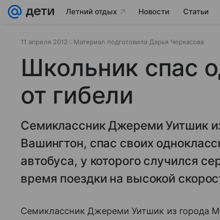
Летний отдых
Новости
Статьи
11 апреля 2012
Материал подготовила Дарья Черкасова
Школьник спас 
от гибели
Семиклассник Джереми Уитшик из
Вашингтон, спас своих однокласс
автобуса, у которого случился се
время поездки на высокой скорос
Семиклассник Джереми Уитшик из города М