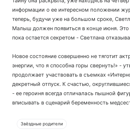
тайну она раскрыла, уже находясь на четвер
информации о ее интересном положении жур
теперь, будучи уже на большом сроке, Светл
Малыш должен появиться в конце июня. Эт
пока остается секретом - Светлана отказыв
Новое состояние совершенно не тяготит акт
энергии, что я способна горы свернуть!» - у
продолжает участвовать в съемках «Интерно
декретный отпуск. К счастью, округлившие
- ее героиня всегда отличалась пышной фиг
вписывать в сценарий беременность медсе
Звёздные родители