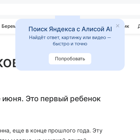
Беременность
Развитие
Почемучка
Учебник
Поиск Яндекса с Алисой AI
Найдёт ответ, картинку или видео —
быстро и точно
кова ждет
Попробовать
 июня. Это первый ребенок
на, еще в конце прошлого года. Эту