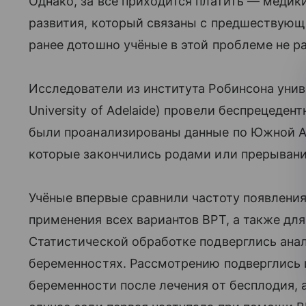
Однако, за всё приходится платить — меди
развития, который связаны с предшествующ
ранее дотошно учёные в этой проблеме не р
Исследователи из института Робинсона униве
University of Adelaide) провели беспрецеде
были проанализированы данные по Южной А
которые закончились родами или прерывание
Учёные впервые сравнили частоту появлени
применения всех вариантов ВРТ, а также дл
Статистической обработке подверглись ана
беременностях. Рассмотрению подверглись 
беременности после лечения от бесплодия, 