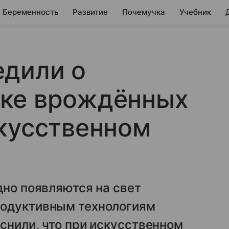
Беременность
Развитие
Почемучка
Учебник
едили о
ке врождённых
кусственном
дно появляются на свет
родуктивным технологиям
снили, что при искусственном