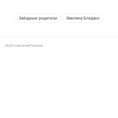
Звёздные родители
Эвелина Блeданс
Mail
О компании
Реклама