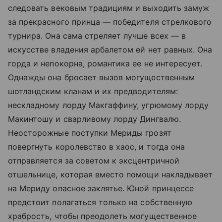
следовать вековым традициям и выходить замуж
за прекрасного принца — победителя стрелкового
турнира. Она сама стреляет лучше всех — в
искусстве владения арбалетом ей нет равных. Она
горда и непокорна, романтика ее не интересует.
Однажды она бросает вызов могущественным
шотландским кланам и их предводителям:
нескладному лорду Макгаффину, угрюмому лорду
Макинтошу и сварливому лорду Дингвалю.
Неосторожные поступки Мериды грозят
повергнуть королевство в хаос, и тогда она
отправляется за советом к эксцентричной
отшельнице, которая вместо помощи накладывает
на Мериду опасное заклятье. Юной принцессе
предстоит полагаться только на собственную
храбрость, чтобы преодолеть могущественное