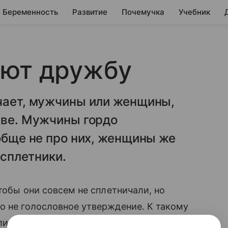
Беременность
Развитие
Почемучка
Учебник
яют дружбу
ичает, мужчины или женщины,
иве. Мужчины гордо
ообще не про них, женщины же
 сплетники.
чтобы они совсем не сплетничали, но
о не голословное утверждение. К такому
иза анкет, заполненных группой