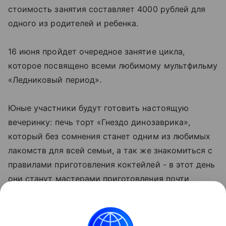
стоимость занятия составляет 4000 рублей для
одного из родителей и ребенка.
16 июня пройдет очередное занятие цикла,
которое посвящено всеми любимому мультфильму
«Ледниковый период».
Юные участники будут готовить настоящую
вечеринку: печь торт «Гнездо динозаврика»,
который без сомнения станет одним из любимых
лакомств для всей семьи, а так же знакомиться с
правилами приготовления коктейлей - в этот день
они станут мастерами приготовления почти
настоящего Мохито!
Присутствие родителей с фотоаппаратами