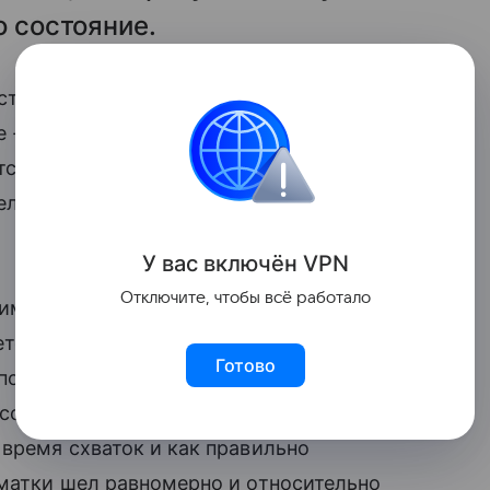
о состояние.
тствующий при
родах
любимой женщины,
 - это внимание и сочувствие. В долгом
я, что схватки будут длиться вечность,
лать массаж поясницы, подавать воду,
У вас включ
ён
V
P
N
Отключите, чтобы всё работало
имодействие с медперсоналом, пока его
тся на происходящих в ее организме
Готово
 посещал курсы для родителей, бывают
ссовой ситуации роженица вполне
время схваток и как правильно
 матки шел равномерно и относительно