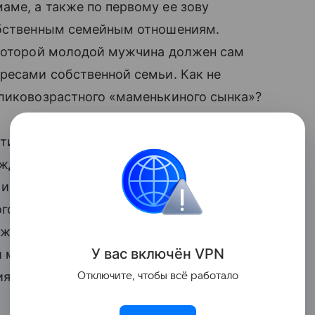
аме, а также по первому ее зову
обственным семейным отношениям.
которой молодой мужчина должен сам
ресами собственной семьи. Как не
еликовозрастного «маменькиного сынка»?
ти с самых первых лет его жизни. Не
жде, чем мальчик попробует решить ее
 и ласковы с ним, излишняя строгость в
о результата. В основе вашего
лжна быть, прежде всего, любовь.
У вас включ
ён
V
P
N
 мальчик перенесет во взрослую жизнь,
ия с девушками.
Отключите, чтобы всё работало