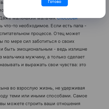
Готово
̆ ваш сын был джентльменом, он должен
монстрируйте сыну, что вы женщина,
 Даже маленький мальчик
способен
ь что-то необходимое. Если есть папа -
оспитательном процессе. Отец может
ы по мере сил заботиться о своих
ь и быть эмоциональным - ведь излишне
з мальчика мужчину, а только сделает
называть и выражать свои чувства: это
сына во взрослую жизнь, не удерживая
ободу теми или иными способами. Самое
ь вы можете строить ваши отношения