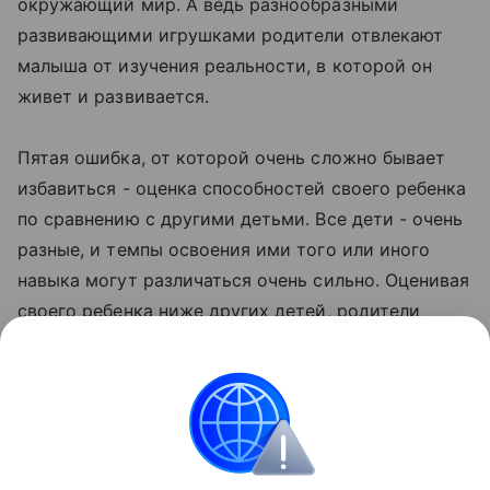
окружающий мир. А ведь разнообразными
развивающими игрушками родители отвлекают
малыша от изучения реальности, в которой он
живет и развивается.
Пятая ошибка, от которой очень сложно бывает
избавиться - оценка способностей своего ребенка
по сравнению с другими детьми. Все дети - очень
разные, и темпы освоения ими того или иного
навыка могут различаться очень сильно. Оценивая
своего ребенка ниже других детей, родители
невольно могут привить ему комплекс
неполноценности, а оценивая его выше других -
сделать самоуверенным и неоправданно
заносчивым.