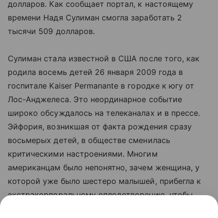
долларов. Как сообщает портал, к настоящему
времени Надя Сулиман смогла заработать 2
тысячи 509 долларов.
Сулиман стала известной в США после того, как
родила восемь детей 26 января 2009 года в
госпитале Kaiser Permanante в городке к югу от
Лос-Анджелеса. Это неординарное событие
широко обсуждалось на телеканалах и в прессе.
Эйфория, возникшая от факта рождения сразу
восьмерых детей, в обществе сменилась
критическими настроениями. Многим
американцам было непонятно, зачем женщина, у
которой уже было шестеро малышей, прибегла к
экстракорпоральному оплодотворению, чтобы
выносить еще восьмерых. В связи с этим у многих