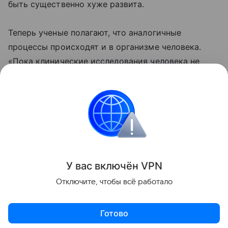
быть существенно хуже развита.
Теперь ученые полагают, что аналогичные
процессы происходят и в организме человека.
«Пока клинические исследования человека не
проводились, — говорит один из авторов
исследования Тамаш Хорват. — Но, судя по всему,
естественные роды очень важны для развития
мозга».
Интересные факты
У вас включ
ён
V
P
N
Поделиться
Отключите, чтобы всё работало
Готово