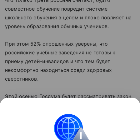
что только треть россиян считают, будто
совместное обучение повредит системе
школьного обучения в целом и плохо повлияет на
уровень образования обычных учеников.
При этом 52% опрошенных уверены, что
российские учебные заведения не готовы к
приему детей-инвалидов и что тем будет
некомфортно находиться среди здоровых
сверстников.
Этой осенью Госдума будет рассматривать закон
об инклюзивном образовании: возможно,
совместное обучение больных и здоровых детей,
которое практикуется в западных странах уже не
одно десятилетие, начнет развиваться и в России.