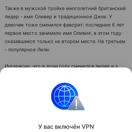
Также в мужской тройке многолетний британский
лидер - имя Оливер и традиционное Джек. У
девочек тоже сменился фаворит: последние 6 лет
первое место занимало имя Оливия, в этом году
оказавшееся только на втором месте. На третьем
- популярное Лили.
Интересно, что в этом году сменился лидер и
в
российском рейтинге имен
: впервые за 22 года
москвичи чаще выбирали для своих сыновей имя
Артем, а не Александр. Среди девочек, как и
прежде, больше всего тех, кого назвали Машей.
Интересные факты
У вас включ
ён
V
P
N