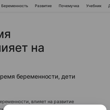
Беременность
Развитие
Почемучка
Учебник
мя
ияет на
время беременности, дети
беременности, влияет на развитие
а, сообщает The Daily Mail.