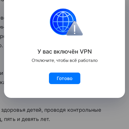
овели многолетнее исследование и
ино во время беременности, дети растут
остом и худее, чем дети,
родившиеся
у
о. При этом разница в развитии
У вас включ
ён
V
P
N
Отключите, чтобы всё работало
и беременных — в одной были 85
Готово
лу вина, в другой 63 девушки, не
здоровья детей, проводя контрольные
 пять и девять лет.