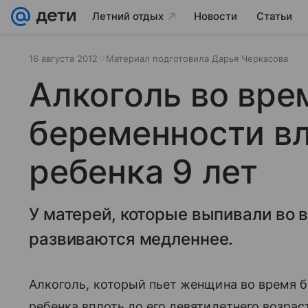
Летний отдых
Новости
Статьи
16 августа 2012
Материал подготовила Дарья Черкасова
Алкоголь во вре
беременности вл
ребенка 9 лет
У матерей, которые выпивали во 
развиваются медленнее.
Алкоголь, который пьет женщина во время 
ребенка вплоть до его девятилетнего возраст