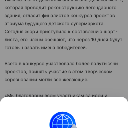
которая проводит реконструкцию легендарного
здания, огласит финалистов конкурса проектов
атриума будущего детского супермаркета.
Сегодня жюри приступило к составлению шорт-
листа, его члены обещают, что через 10 дней будут
готовы назвать имена победителей.
Всего в конкурсе участвовало более полутысячи
проектов, принять участие в этом творческом
соревновании могли все желающие.
«Мы благодарны всем участникам за идеи и
творческую энергию, — говорит куратор конкурса
Анна Малахова. — Некоторые проекты имеют
вполне реальный шанс стать воплощением чьей-
то детской мечты».