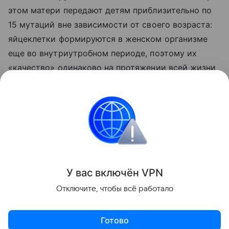
этом матери передают детям приблизительно по
15 мутаций вне зависимости от своего возраста:
яйцеклетки формируются в женском организме
еще во внутриутробном периоде, поэтому их
«качество» одинаково на протяжении всей жизни
их обладательницы. А вот сперма обновляется раз
в два месяца, именно поэтому старение мужчины
действительно может влиять на состав
сперматозоидов.
Интересные факты
У вас включ
ён
V
P
N
Поделиться
Отключите, чтобы всё работало
Готово