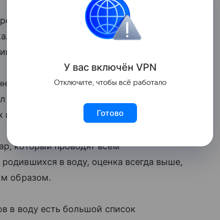
й реже происходит разрыв промежности,
жаловались на болезненные ощущения,
ии.
У вас включ
ён
V
P
N
ных палатах, на 40% чаще встречались
Отключите, чтобы всё работало
л в воду, на 10% сокращался риск
Готово
их послеродовых проблем.
ар, который проводят всем
 родившихся в воду, оценка всегда выше,
ым образом.
ов в воду есть большой список