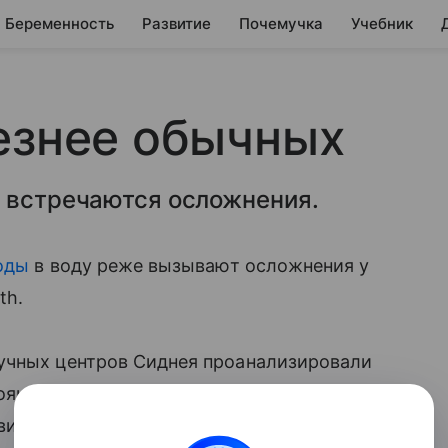
Беременность
Развитие
Почемучка
Учебник
езнее обычных
е встречаются осложнения.
оды
в воду реже вызывают осложнения у
th.
учных центров Сиднея проанализировали
ояние здоровья пациентки во время
вия.