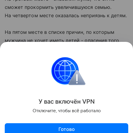
сможет прокормить увеличившуюся семью.
На четвертом месте оказалась неприязнь к детям.
На пятом месте в списке причин, по которым
мужчина не хочет иметь детей - опасения того,
что с появлением ребенка он сам может оказаться
на втором плане, в роли добытчика, а вся любовь
будет отныне доставаться не ему, а появившемуся
младенцу.
семья
У вас включ
ён
V
P
N
Поделиться
Отключите, чтобы всё работало
Готово