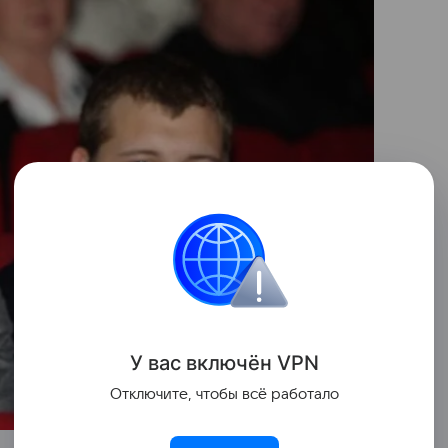
У вас включ
ён
V
P
N
Отключите, чтобы всё работало