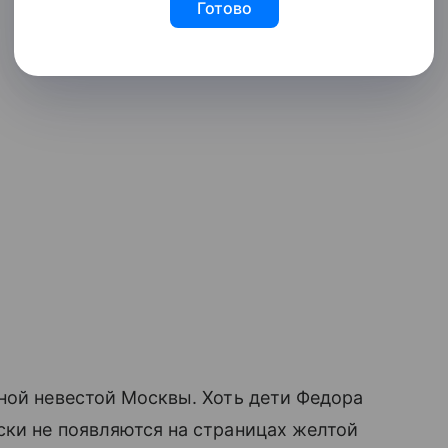
Готово
ной невестой Москвы. Хоть дети Федора
ки не появляются на страницах желтой