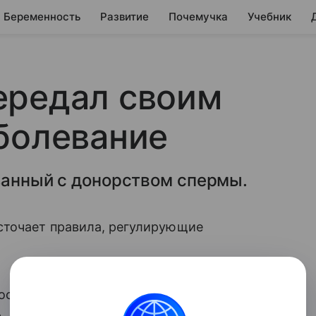
Беременность
Развитие
Почемучка
Учебник
ередал своим
болевание
занный с донорством спермы.
сточает правила, регулирующие
сле того, как один из почетных доноров