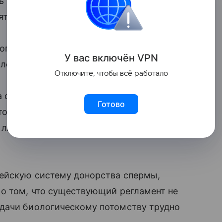
ь редким заболеванием, которое могло
ятке европейских стран.
го донора, также известный как
У вас включ
ён
V
P
N
лепоте и эпилепсии.
Отключите, чтобы всё работало
а осеменений: отныне мужчина не может
Готово
того, любое подозрение на наличие
т любую возможность для этого мужчины
ейскую систему донорства спермы,
о том, что существующий регламент не
дачи биологическому потомству трудно