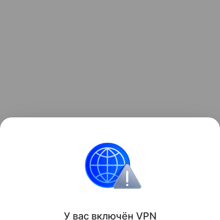
дети-сироты
Павел Астахов
У вас включ
ён
V
P
N