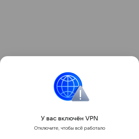
Звёздные родители
У вас включ
ён
V
P
N
Поделиться
Отключите, чтобы всё работало