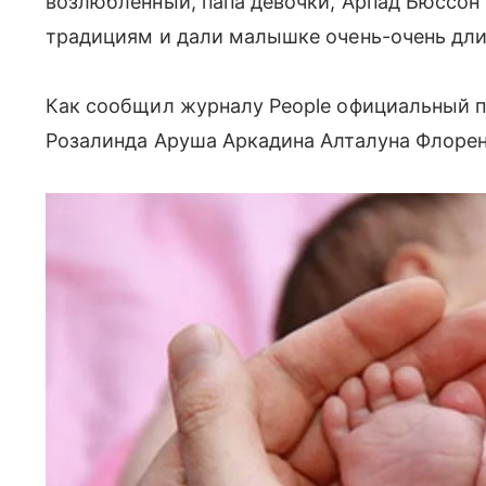
возлюбленный, папа девочки, Арпад Бюссо
традициям и дали малышке очень-очень дли
Как сообщил журналу People официальный п
Розалинда Аруша Аркадина Алталуна Флоре