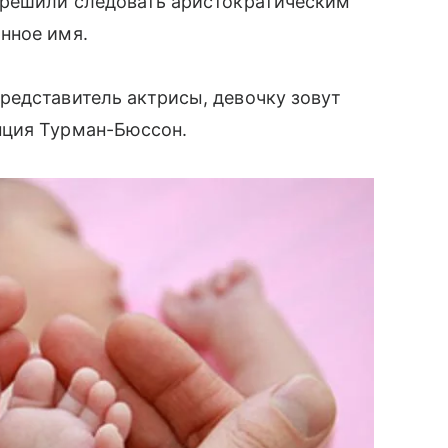
н решили следовать аристократическим
нное имя.
редставитель актрисы, девочку зовут
нция Турман-Бюссон.